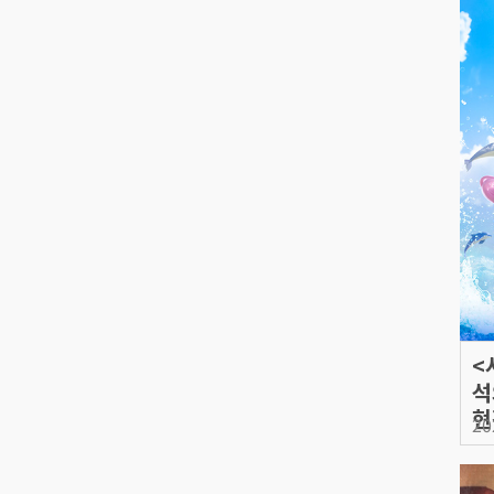
<
석
현
20