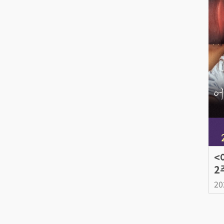
<
2
20