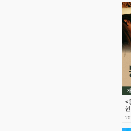
<
현
20