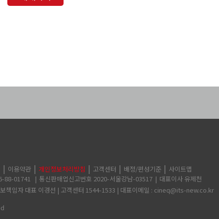
의
이용약관
개인정보처리방침
고객센터
배정/편성기준
사이트맵
88-01741
통신판매업신고번호 2020-서울강남-03517
대표이사 유제천
임자 대표 이경선 | 고객센터 1544-1533 | 대표이메일 : cineq@its-new.co.kr
ed