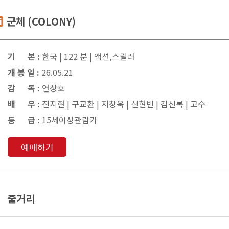
군체 (COLONY)
기 본 :
한국 | 122 분 | 액션,스릴러
개 봉 일 :
26.05.21
감 독 :
연상호
배 우 :
전지현 | 구교환 | 지창욱 | 신현빈 | 김신록 | 고수
등 급 :
15세이상관람가
예매하기
줄거리